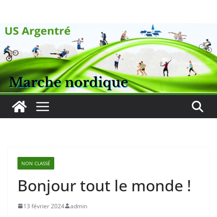
Passer
au
contenu
NON CLASSÉ
Bonjour tout le monde !
13 février 2024
admin